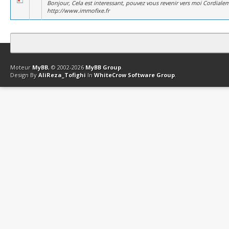
Bonjour, Cela est interessant, pouvez vous revenir vers moi Cordiale
http://www.immofixe.fr
Contact
Club Affiliation
Retourner en haut
Version bas-débit (Archi
Moteur
MyBB
, © 2002-2026
MyBB Group
.
Design By
AliReza_Tofighi
In
WhiteCrow Software Group
.