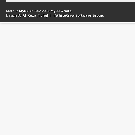
Contact
Club Affiliation
Retourner en haut
Version bas-débit (Archi
Moteur
MyBB
, © 2002-2026
MyBB Group
.
Design By
AliReza_Tofighi
In
WhiteCrow Software Group
.