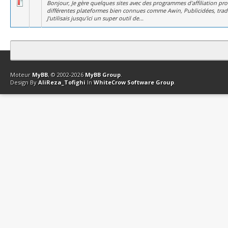
Bonjour, Je gère quelques sites avec des programmes d'affiliation pr
différentes plateformes bien connues comme Awin, Publicidées, trad
J'utilisais jusqu'ici un super outil de...
Contact
Club Affiliation
Retourner en haut
Version bas-débit (Archi
Moteur
MyBB
, © 2002-2026
MyBB Group
.
Design By
AliReza_Tofighi
In
WhiteCrow Software Group
.