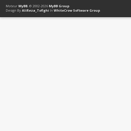
Moteur
MyBB
, © 2002-2026
MyBB Group
.
Design By
AliReza_Tofighi
In
WhiteCrow Software Group
.