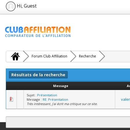
Hi, Guest
Forum Club Affiliation
Recherche
Résultats de la recherche
Message
A
Sujet :
Présentation
vale
Message :
RE: Présentation
Très intéressant, j'ai écrit ma critique sur ce site.
Contact
Club Affiliation
Retourner en haut
Version bas-débit (Archi