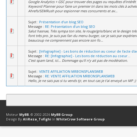
Google Analytics + GSC pour trouver des pages ou requêtes d'intérêt
Keyword Planner pour faire un premier tri dans les mots clés à achet
Ahrefs/SEMRush pour espionner mes concurrents et av...
Sujet :
Présentation d’un blog SEO
Message :
RE: Présentation d’un blog SEO
Salut hasnae, Très sympa ton site, le rouge/gris/blanc et le design trè
font très pro. Je suis pas fan du menu burger, car je sais par expérie
beaucoup ne comprennent pas encore son fo...
Sujet :
[Infographie] - Les bons de réduction au coeur de l'acte d'a
Message :
RE: [Infographie] - Les bons de réduction au coeur...
C'est spam land, ici... Dommage qu'il n'y ait pas de modération.
Sujet :
VENTE AFFILIATION MRBONSPLANSWEB
Message :
RE: VENTE AFFILIATION MRBONSPLANSWEB
Hello, Je ne sais pas si tu vends tjr, en tout cas je t'ai envoyé un MP ;)
Contact
Club Affiliation
Retourner en haut
Version bas-débit (Archi
Moteur
MyBB
, © 2002-2026
MyBB Group
.
Design By
AliReza_Tofighi
In
WhiteCrow Software Group
.