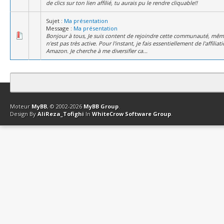
de clics sur ton lien affilié, tu aurais pu le rendre cliquable!!
Sujet :
Ma présentation
Message :
Ma présentation
Bonjour à tous, Je suis content de rejoindre cette communauté, même
n'est pas très active. Pour l'instant, je fais essentiellement de l'affiliat
Amazon. Je cherche à me diversifier ca...
Contact
Club Affiliation
Retourner en haut
Version bas-débit (Archi
Moteur
MyBB
, © 2002-2026
MyBB Group
.
Design By
AliReza_Tofighi
In
WhiteCrow Software Group
.