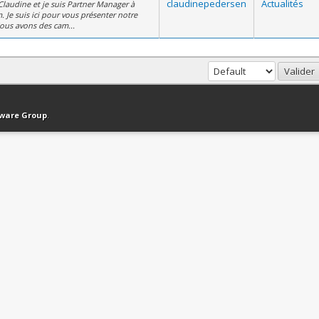
claudinepedersen
Actualités
laudine et je suis Partner Manager à
 Je suis ici pour vous présenter notre
ous avons des cam...
haut
Version bas-débit (Archivé)
Syndication RSS
tware Group
.