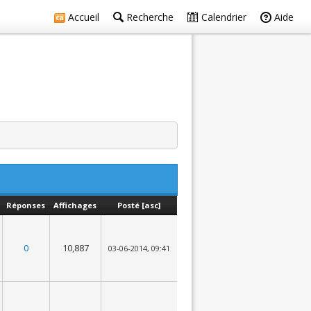
Accueil
Recherche
Calendrier
Aide
Réponses
Affichages
Posté
[
asc
]
0
10,887
03-06-2014, 09:41