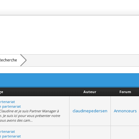
Recherche
ge
Auteur
Forum
tenariat
partenariat
claudinepedersen
Annonceurs
laudine et je suis Partner Manager à
 Je suis ici pour vous présenter notre
ous avons des cam...
tenariat
partenariat