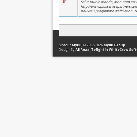
Salut tout le monde, Mon nom est C
http://www.plusservicepartners.com.
nouveau programme d'affiliation. N
Contact
Club Affiliation
Retourner en 
Moteur
MyBB
, © 2002-2026
MyBB Group
.
Design By
AliReza_Tofighi
In
WhiteCrow Sof