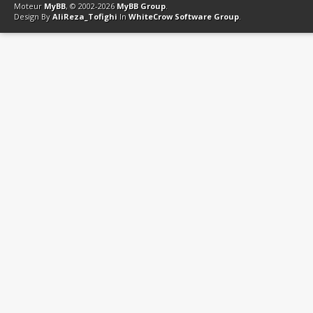
Moteur
MyBB
, © 2002-2026
MyBB Group
.
Design By
AliReza_Tofighi
In
WhiteCrow Software Group
.