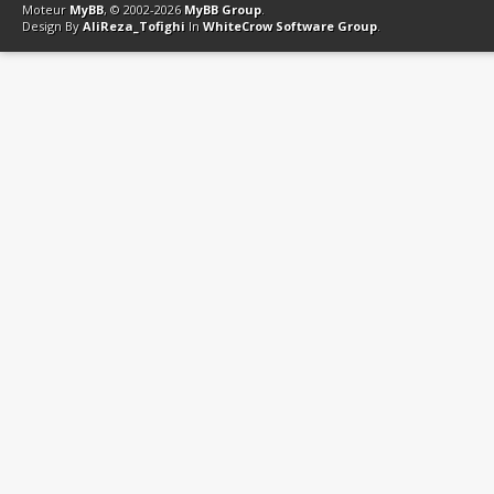
Moteur
MyBB
, © 2002-2026
MyBB Group
.
Design By
AliReza_Tofighi
In
WhiteCrow Software Group
.