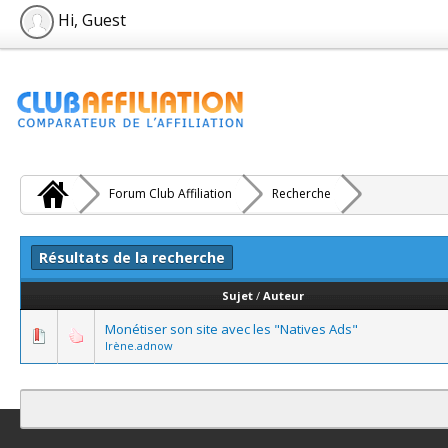
Hi, Guest
Forum Club Affiliation
Recherche
Résultats de la recherche
Sujet
/
Auteur
Monétiser son site avec les "Natives Ads"
Irène.adnow
Contact
Club Affiliation
Retourner en haut
Version bas-débit (Archi