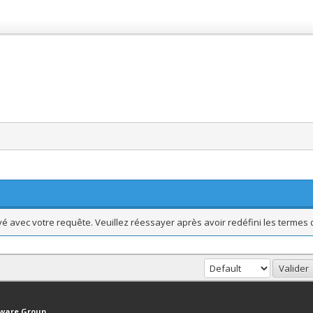
vé avec votre requête. Veuillez réessayer après avoir redéfini les termes 
haut
Version bas-débit (Archivé)
Syndication RSS
tware Group
.