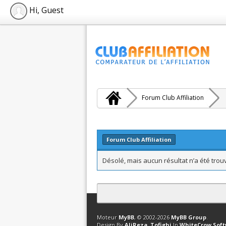
Hi, Guest
Forum Club Affiliation
Forum Club Affiliation
Désolé, mais aucun résultat n’a été trou
Contact
Club Affiliation
Retourner en 
Moteur
MyBB
, © 2002-2026
MyBB Group
.
Design By
AliReza_Tofighi
In
WhiteCrow Sof