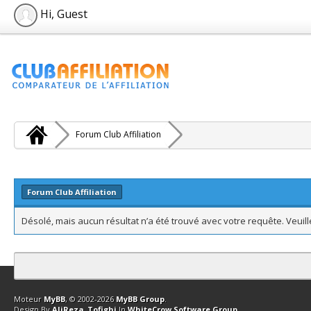
Hi, Guest
Forum Club Affiliation
Forum Club Affiliation
Désolé, mais aucun résultat n’a été trouvé avec votre requête. Veuil
Contact
Club Affiliation
Retourner en haut
Version bas-débit (Archi
Moteur
MyBB
, © 2002-2026
MyBB Group
.
Design By
AliReza_Tofighi
In
WhiteCrow Software Group
.