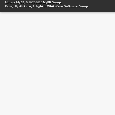
Moteur
MyBB
, © 2002-2026
MyBB Group
.
Design By
AliReza_Tofighi
In
WhiteCrow Software Group
.