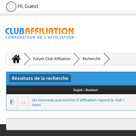
Hi, Guest
Forum Club Affiliation
Recherche
Résultats de la recherche
Sujet
/
Auteur
Un nouveau passionné d'affiliation rejoint le club !
f4b06
Contact
Club Affiliation
Retourner en haut
Version bas-débit (Archi