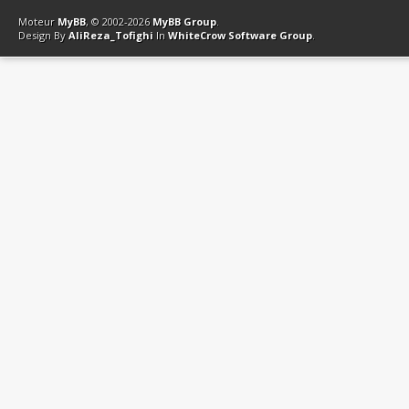
Contact
Club Affiliation
Retourner en haut
Version bas-débit (Archi
Moteur
MyBB
, © 2002-2026
MyBB Group
.
Design By
AliReza_Tofighi
In
WhiteCrow Software Group
.