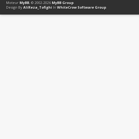
Moteur
MyBB
, © 2002-2026
MyBB Group
.
Design By
AliReza_Tofighi
In
WhiteCrow Software Group
.