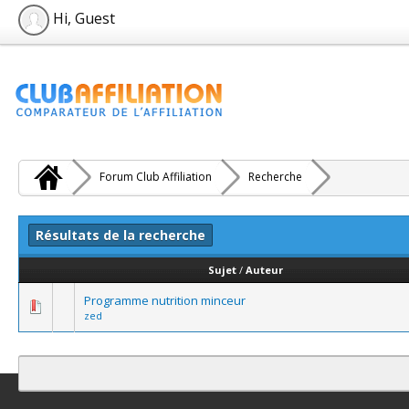
Hi, Guest
Forum Club Affiliation
Recherche
Résultats de la recherche
Sujet
/
Auteur
Programme nutrition minceur
zed
Contact
Club Affiliation
Retourner en haut
Version bas-débit (Archi