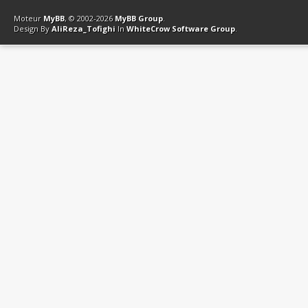
Contact
Club Affiliation
Retourner en haut
Version bas-débit (Archi
Moteur
MyBB
, © 2002-2026
MyBB Group
.
Design By
AliReza_Tofighi
In
WhiteCrow Software Group
.