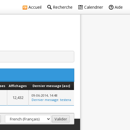
Accueil
Recherche
Calendrier
Aide
ses
Affichages
Dernier message
[
asc
]
09-06-2014, 14:48
12,432
Dernier message
:
testera