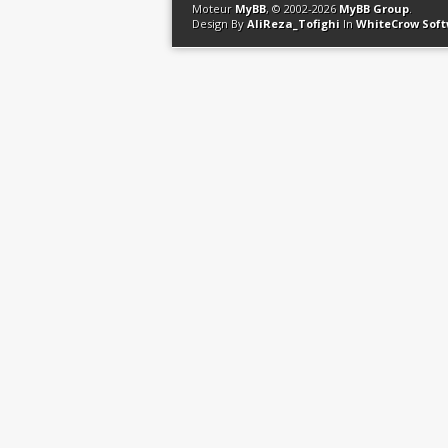
Moteur
MyBB
, © 2002-2026
MyBB Group
.
Design By
AliReza_Tofighi
In
WhiteCrow Sof