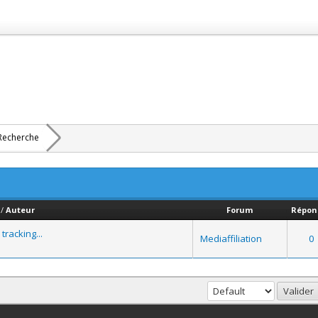
Recherche
/
Auteur
Forum
Répon
tracking...
Mediaffiliation
0
haut
Version bas-débit (Archivé)
Syndication RSS