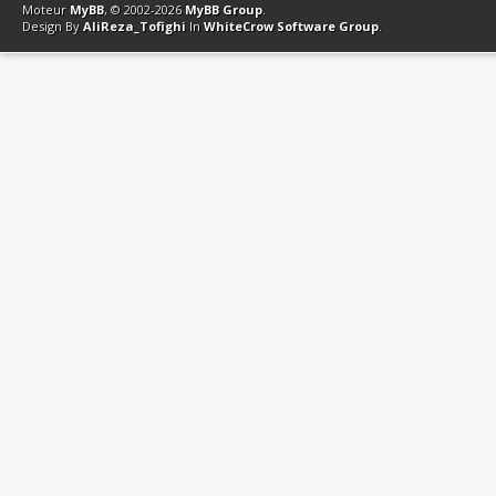
Moteur
MyBB
, © 2002-2026
MyBB Group
.
Design By
AliReza_Tofighi
In
WhiteCrow Software Group
.