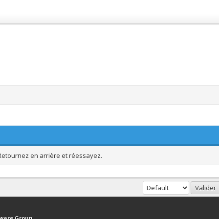
 Retournez en arrière et réessayez.
haut
Version bas-débit (Archivé)
Syndication RSS
tware Group
.