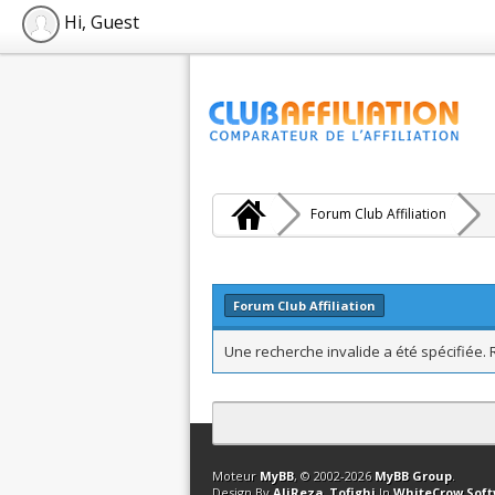
Hi, Guest
Forum Club Affiliation
Forum Club Affiliation
Une recherche invalide a été spécifiée.
Contact
Club Affiliation
Retourner en 
Moteur
MyBB
, © 2002-2026
MyBB Group
.
Design By
AliReza_Tofighi
In
WhiteCrow Sof