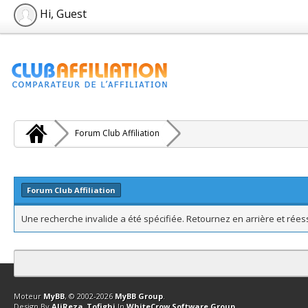
Hi, Guest
Forum Club Affiliation
Forum Club Affiliation
Une recherche invalide a été spécifiée. Retournez en arrière et rée
Contact
Club Affiliation
Retourner en haut
Version bas-débit (Archi
Moteur
MyBB
, © 2002-2026
MyBB Group
.
Design By
AliReza_Tofighi
In
WhiteCrow Software Group
.