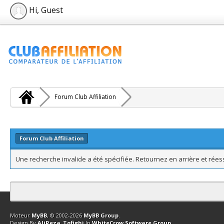
Hi, Guest
Forum Club Affiliation
Forum Club Affiliation
Une recherche invalide a été spécifiée. Retournez en arrière et rée
Contact
Club Affiliation
Retourner en haut
Version bas-débit (Archi
Moteur
MyBB
, © 2002-2026
MyBB Group
.
Design By
AliReza_Tofighi
In
WhiteCrow Software Group
.