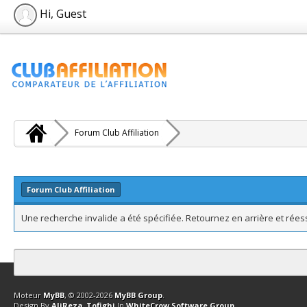
Hi, Guest
Forum Club Affiliation
Forum Club Affiliation
Une recherche invalide a été spécifiée. Retournez en arrière et rée
Contact
Club Affiliation
Retourner en haut
Version bas-débit (Archi
Moteur
MyBB
, © 2002-2026
MyBB Group
.
Design By
AliReza_Tofighi
In
WhiteCrow Software Group
.