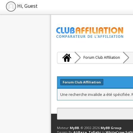
Hi, Guest
Forum Club Affiliation
Forum Club Affiliation
Une recherche invalide a été spécifiée.
Contact
Club Affiliation
Retourner en 
Moteur
MyBB
, © 2002-2026
MyBB Group
.
Design By
AliReza_Tofighi
In
WhiteCrow Sof