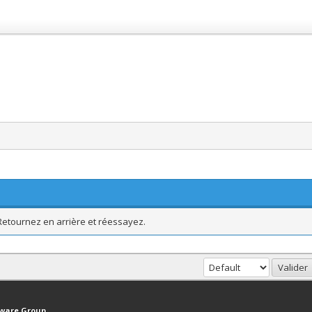
 Retournez en arrière et réessayez.
haut
Version bas-débit (Archivé)
Syndication RSS
tware Group
.