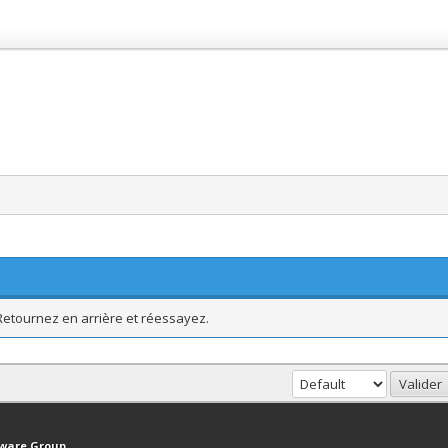
 Retournez en arrière et réessayez.
haut
Version bas-débit (Archivé)
Syndication RSS
tware Group
.