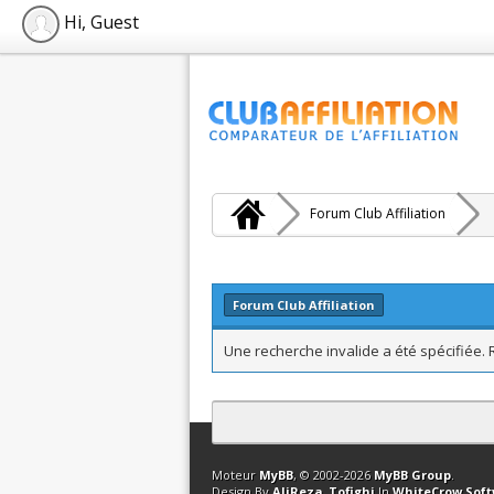
Hi, Guest
Forum Club Affiliation
Forum Club Affiliation
Une recherche invalide a été spécifiée.
Contact
Club Affiliation
Retourner en 
Moteur
MyBB
, © 2002-2026
MyBB Group
.
Design By
AliReza_Tofighi
In
WhiteCrow Sof