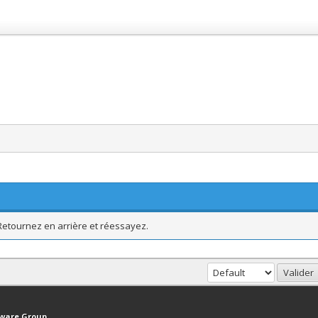
 Retournez en arrière et réessayez.
haut
Version bas-débit (Archivé)
Syndication RSS
tware Group
.