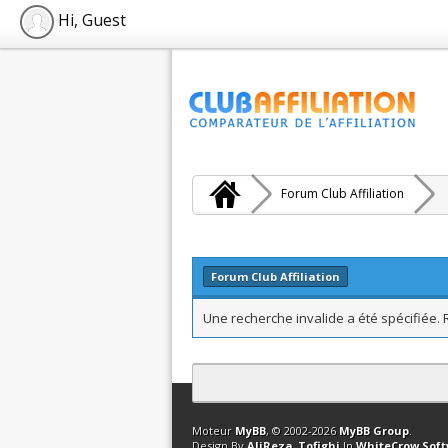
Hi, Guest
Forum Club Affiliation
Forum Club Affiliation
Une recherche invalide a été spécifiée.
Contact
Club Affiliation
Retourner en 
Moteur
MyBB
, © 2002-2026
MyBB Group
.
Design By
AliReza_Tofighi
In
WhiteCrow Sof