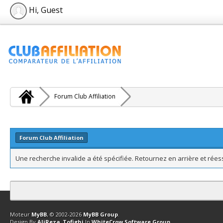
Hi, Guest
Forum Club Affiliation
Forum Club Affiliation
Une recherche invalide a été spécifiée. Retournez en arrière et rée
Contact
Club Affiliation
Retourner en haut
Version bas-débit (Archi
Moteur
MyBB
, © 2002-2026
MyBB Group
.
Design By
AliReza_Tofighi
In
WhiteCrow Software Group
.