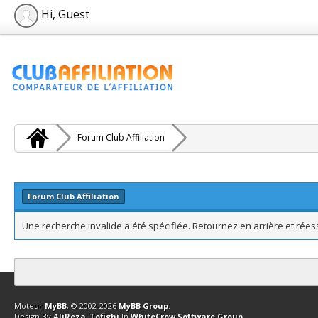
Hi, Guest
Forum Club Affiliation
Forum Club Affiliation
Une recherche invalide a été spécifiée. Retournez en arrière et rée
Contact
Club Affiliation
Retourner en haut
Version bas-débit (Archi
Moteur
MyBB
, © 2002-2026
MyBB Group
.
Design By
AliReza_Tofighi
In
WhiteCrow Software Group
.