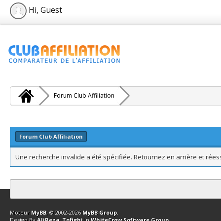
Hi, Guest
Forum Club Affiliation
Forum Club Affiliation
Une recherche invalide a été spécifiée. Retournez en arrière et rée
Contact
Club Affiliation
Retourner en haut
Version bas-débit (Archi
Moteur
MyBB
, © 2002-2026
MyBB Group
.
Design By
AliReza_Tofighi
In
WhiteCrow Software Group
.