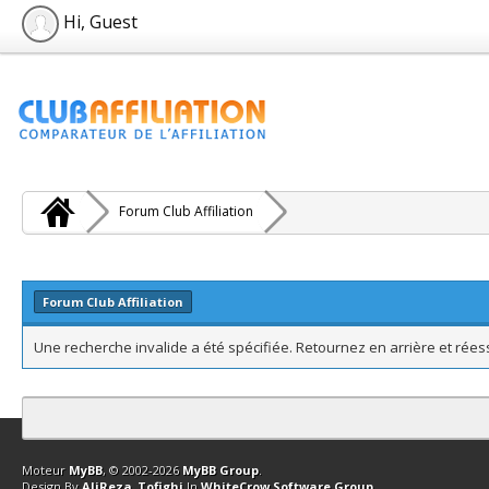
Hi, Guest
Forum Club Affiliation
Forum Club Affiliation
Une recherche invalide a été spécifiée. Retournez en arrière et rée
Contact
Club Affiliation
Retourner en haut
Version bas-débit (Archi
Moteur
MyBB
, © 2002-2026
MyBB Group
.
Design By
AliReza_Tofighi
In
WhiteCrow Software Group
.