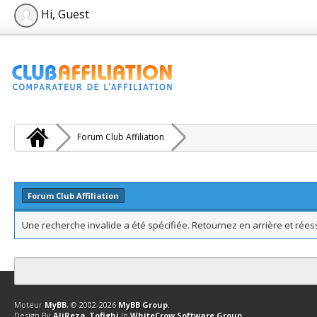
Hi, Guest
Forum Club Affiliation
Forum Club Affiliation
Une recherche invalide a été spécifiée. Retournez en arrière et rée
Contact
Club Affiliation
Retourner en haut
Version bas-débit (Archi
Moteur
MyBB
, © 2002-2026
MyBB Group
.
Design By
AliReza_Tofighi
In
WhiteCrow Software Group
.