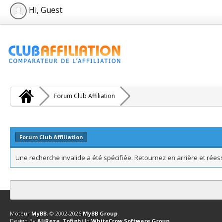
Hi, Guest
Forum Club Affiliation
Forum Club Affiliation
Une recherche invalide a été spécifiée. Retournez en arrière et rée
Contact
Club Affiliation
Retourner en haut
Version bas-débit (Archi
Moteur
MyBB
, © 2002-2026
MyBB Group
.
Design By
AliReza_Tofighi
In
WhiteCrow Software Group
.