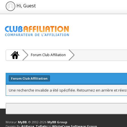
Hi, Guest
Forum Club Affiliation
Forum Club Affiliation
Une recherche invalide a été spécifiée. Retournez en arrière et rée
Contact
Club Affiliation
Retourner en haut
Version bas-débit (Archi
Moteur
MyBB
, © 2002-2026
MyBB Group
.
Design By
AliReza_Tofighi
In
WhiteCrow Software Group
.