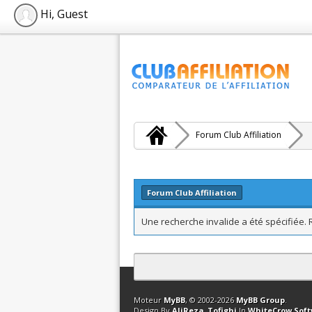
Hi, Guest
Forum Club Affiliation
Forum Club Affiliation
Une recherche invalide a été spécifiée.
Contact
Club Affiliation
Retourner en 
Moteur
MyBB
, © 2002-2026
MyBB Group
.
Design By
AliReza_Tofighi
In
WhiteCrow Sof