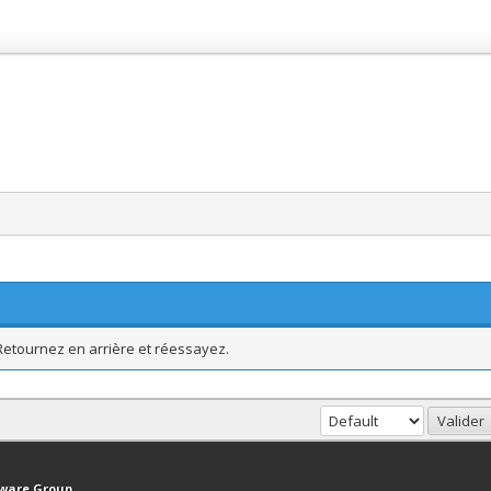
 Retournez en arrière et réessayez.
haut
Version bas-débit (Archivé)
Syndication RSS
tware Group
.