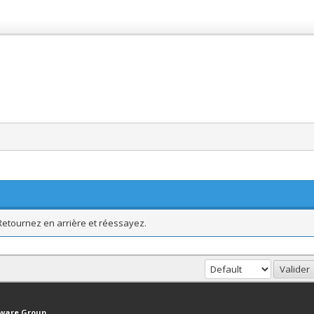
 Retournez en arrière et réessayez.
haut
Version bas-débit (Archivé)
Syndication RSS
tware Group
.