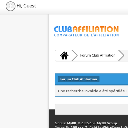
Hi, Guest
Forum Club Affiliation
Forum Club Affiliation
Une recherche invalide a été spécifiée.
Contact
Club Affiliation
Retourner en 
Moteur
MyBB
, © 2002-2026
MyBB Group
.
Design By
AliReza_Tofighi
In
WhiteCrow Sof