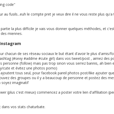
king code"
r au fusils...euh le compte pret je veux dire il ne vous reste plus qu'a t
partie la plus difficile je vais vous donner quelques méthodes, et c'est
s des miennes.
/Instagram
r chacun de ses réseau sociaux le but étant d'avoir le plus d'amis/fol
 hashtag (#sexy #addme #cute girl) dans vos tweet/post , aimez des po
es personne (follow) mais pas trop sinon vous serrez bannis, ah bien
xy/cute et évitez une photos porno)
joutent tous seul, pour facebook pareil photos post/like ajouter que
 trouvez des groupes ou il y a beaucoup de personne et postez des
 soyez imaginatif
er (plus c'est mieux) commencez a poster votre lien d'affiliation (pe
 dans vos stats chaturbate.