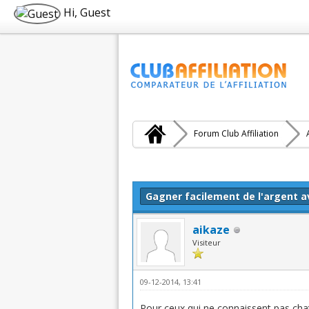
Hi, Guest
Forum Club Affiliation
Moyenne : 5 (1 vote(s))
1
2
3
4
5
Gagner facilement de l'argent a
aikaze
Visiteur
09-12-2014, 13:41
Pour ceux qui ne connaissent pas chat