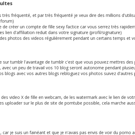
ultes
 très fréquenté, et par très fréquenté je veux dire des millions d'ut
n forum)
le de créer un compte de fille sexy factice car vous serrez très rapide
lien d'affiliation reduit dans votre signature (profil/signature)
z des photos des videos régulièrement pendant un certains temps et v
e sur tumblr l'avantage de tumblr c'est que vous pouvez mettres des p
ion), avec un peu de travail vos 10 blog seront autonome pendant plusi
 vos blogs avec vos autres blogs rebloguez vos photos suivez d'autres
es video X de fille en webcam, de les watermark avec le lien de votre 
 les uploader sur le plus de site de porntube possible, cela marche aus
sé, car je suis un fainéant et que je n'avais pas envis de voir du porno