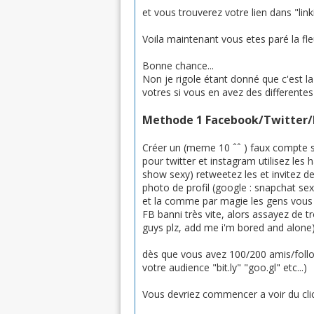
et vous trouverez votre lien dans "lin
Voila maintenant vous etes paré la fleu
Bonne chance...
Non je rigole étant donné que c'est la 
votres si vous en avez des differente
Methode 1 Facebook/Twitter
Créer un (meme 10 ˆˆ ) faux compte su
pour twitter et instagram utilisez les
show sexy) retweetez les et invitez d
photo de profil (google : snapchat se
et la comme par magie les gens vous a
FB banni très vite, alors assayez de
guys plz, add me i'm bored and alone)
dès que vous avez 100/200 amis/follow
votre audience "bit.ly" "goo.gl" etc...)
Vous devriez commencer a voir du clic