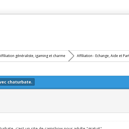
Affiliation généraliste, igaming et charme
Affiliation - Echange, Aide et Pa
vec chaturbate.
urbate, c'est un site de camshow pour adulte "gratuit",