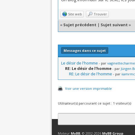
Site web
Trouver
«
Sujet précédent
|
Sujet suivant
»
Messages dans ce sujet
Le désir de l'homme
- par
vaginettecharme
RE: Le désir de l'homme
- par
Jürgen B
RE: Le désir de l'homme
- par
iiamrmc
Voir une version imprimable
Utilisateur(s) parcourant ce sujet : 1 visiteur(s)
Contact
Club Affiliation
Retourner en 
Moteur
MyBB
, © 2002-2026
MyBB Group
.