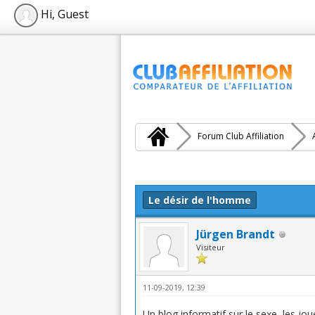
Hi, Guest
Forum Club Affiliation
Moyenne : 1 (1 vote(s))
1
2
3
4
5
Le désir de l'homme
Jürgen Brandt
Visiteur
11-09-2019, 12:39
Un blog informatif sur le sexe, les j