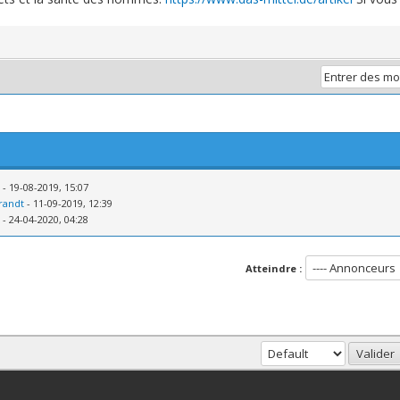
- 19-08-2019, 15:07
randt
- 11-09-2019, 12:39
- 24-04-2020, 04:28
Atteindre :
haut
Version bas-débit (Archivé)
Syndication RSS