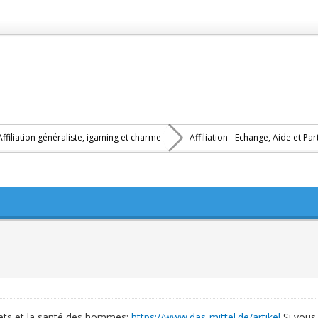
Affiliation généraliste, igaming et charme
Affiliation - Echange, Aide et Pa
ouets et la santé des hommes:
https://www.das-mittel.de/artikel
Si vous 