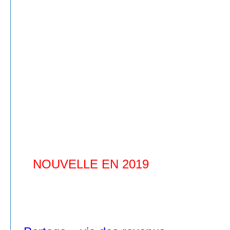
• Exemple: vente moyenne = 65 000 U
facilement = 6 et parfois 7 chiffres. 
1.000.000 $ SOLDE = 50 000 $ commi
• Certaines filiales ont fait 40 000 $ 
• rémunération de référence d'affiliati
de commission sur toutes les ventes sou
de
NOUVELLE EN 2019
: Compensation
troisième niveau - 1% de commission su
affiliées