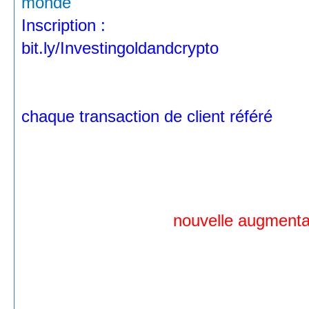
monde
Inscription :
bit.ly/Investingoldandcrypto
• Un potentiel de revenu qui change la 
chaque transaction de client référé
• Programme de marketing d'affiliation 
ou y participer
• Jusqu'à 3% à 5% (
nouvelle augmenta
de 100 000 $ et plus) sur les ventes br
• Vous êtes également rémunéré entre 