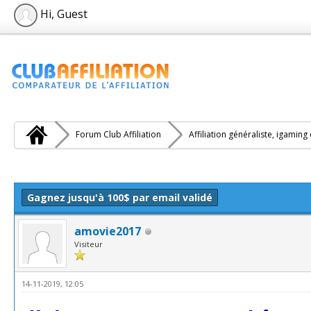
Hi, Guest
Forum Club Affiliation
Affiliation généraliste, igaming
e(s))
Gagnez jusqu'à 100$ par email validé
amovie2017
Visiteur
14-11-2019, 12:05