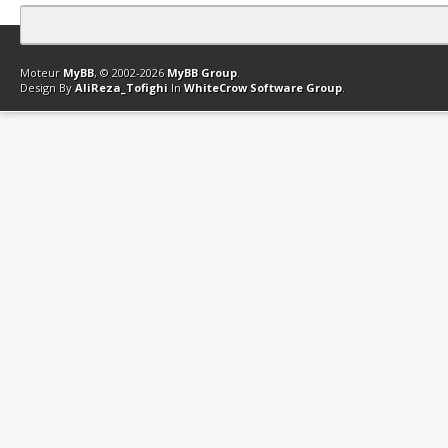
Contact
Club Affiliation
Retourner en haut
Version bas-débit (Archi
Moteur
MyBB
, © 2002-2026
MyBB Group
.
Design By
AliReza_Tofighi
In
WhiteCrow Software Group
.