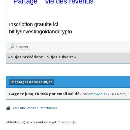
•
Partage
à
vie des revenus
sur
TOUT
commissions de premier, deuxième et t
Inscription gratuite ici
bit.ly/Investingoldandcrypto
Trouver
«
Sujet précédent
|
Sujet suivant
»
Messages dans ce sujet
Gagnez jusqu'à 100$ par email validé
- par
amovie2017
- 14-11-2019, 1
Voir une version imprimable
Utilisateur(s) parcourant ce sujet : 1 visiteur(s)