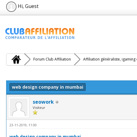
Hi, Guest
Forum Club Affiliation
Affiliation généraliste, igaming
e(s))
web design company in mumbai
seowork
Visiteur
23-11-2019, 11:00
web design company in mumbai