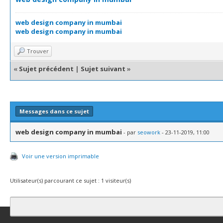
web design company in mumbai
web design company in mumbai
Trouver
«
Sujet précédent
|
Sujet suivant
»
Messages dans ce sujet
web design company in mumbai
- par
seowork
- 23-11-2019, 11:00
Voir une version imprimable
Utilisateur(s) parcourant ce sujet : 1 visiteur(s)
Contact
Club Affiliation
Retourner en haut
Version bas-débit (Archi