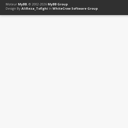
Moteur
MyBB
, © 2002-2026
MyBB Group
.
Design By
AliReza_Tofighi
In
WhiteCrow Software Group
.