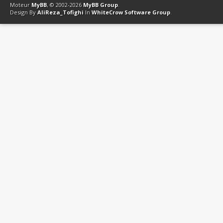
Moteur
MyBB
, © 2002-2026
MyBB Group
.
Design By
AliReza_Tofighi
In
WhiteCrow Software Group
.