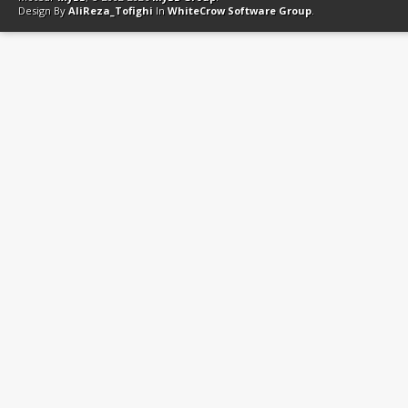
Design By
AliReza_Tofighi
In
WhiteCrow Software Group
.