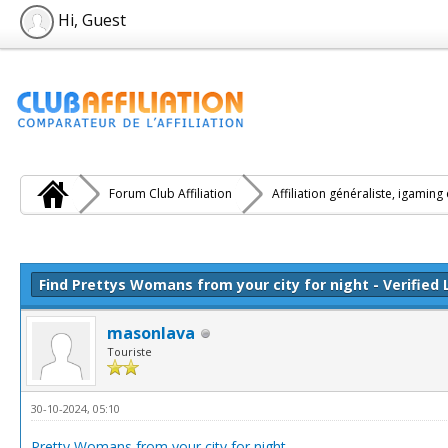
Hi, Guest
Forum Club Affiliation
Affiliation généraliste, igaming
e(s))
Find Prettys Womans from your city for night - Verified 
masonlava
Touriste
30-10-2024, 05:10
Pretty Womans from your city for night