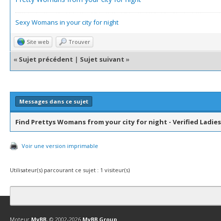
Sexy Womans in your city for night
Site web
Trouver
«
Sujet précédent
|
Sujet suivant
»
Messages dans ce sujet
Find Prettys Womans from your city for night - Verified Ladies
Voir une version imprimable
Utilisateur(s) parcourant ce sujet : 1 visiteur(s)
Contact
Club Affiliation
Retourner en haut
Version bas-débit (Archi
Moteur
MyBB
, © 2002-2026
MyBB Group
.