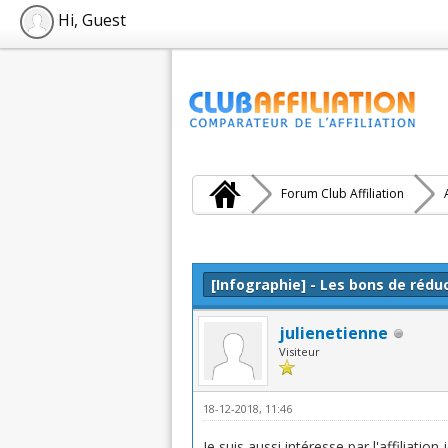
Hi, Guest
Forum Club Affiliation
Moyenne : 5 (1 vote(s))
1
2
3
4
5
[Infographie] - Les bons de rédu
julienetienne
Visiteur
18-12-2018, 11:46
Je suis aussi intéresse par l'affiliation