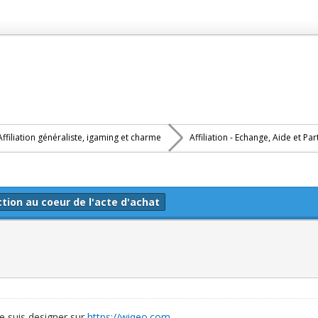
Affiliation généraliste, igaming et charme
Affiliation - Echange, Aide et Pa
ction au coeur de l'acte d'achat
 je suis designer sur
https://wiqeo.com