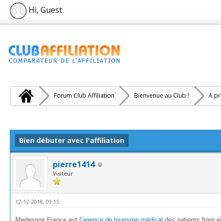
Hi, Guest
Forum Club Affiliation
Bienvenue au Club !
A pr
e(s))
Bien débuter avec l'affiliation
pierre1414
Visiteur
12-12-2018, 09:15
Medespoir France est l’
agence de tourisme médical
des patients frança