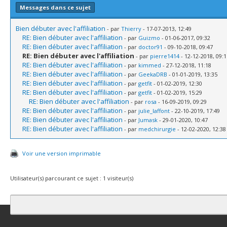
Messages dans ce sujet
Bien débuter avec l'affiliation
- par
Thierry
- 17-07-2013, 12:49
RE: Bien débuter avec l'affiliation
- par
Guizmo
- 01-06-2017, 09:32
RE: Bien débuter avec l'affiliation
- par
doctor91
- 09-10-2018, 09:47
RE: Bien débuter avec l'affiliation
- par
pierre1414
- 12-12-2018, 09:1
RE: Bien débuter avec l'affiliation
- par
kimmed
- 27-12-2018, 11:18
RE: Bien débuter avec l'affiliation
- par
GeekaDRB
- 01-01-2019, 13:35
RE: Bien débuter avec l'affiliation
- par
getfit
- 01-02-2019, 12:30
RE: Bien débuter avec l'affiliation
- par
getfit
- 01-02-2019, 15:29
RE: Bien débuter avec l'affiliation
- par
rosa
- 16-09-2019, 09:29
RE: Bien débuter avec l'affiliation
- par
julie_laffont
- 22-10-2019, 17:49
RE: Bien débuter avec l'affiliation
- par
Jumask
- 29-01-2020, 10:47
RE: Bien débuter avec l'affiliation
- par
medchirurgie
- 12-02-2020, 12:38
Voir une version imprimable
Utilisateur(s) parcourant ce sujet : 1 visiteur(s)
Contact
Club Affiliation
Retourner en haut
Version bas-débit (Archi