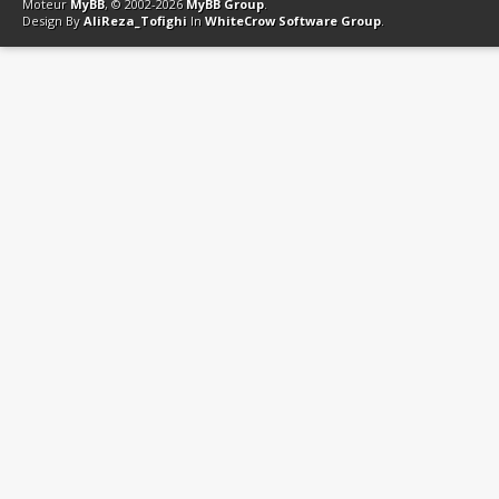
Moteur
MyBB
, © 2002-2026
MyBB Group
.
Design By
AliReza_Tofighi
In
WhiteCrow Software Group
.