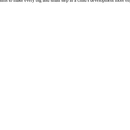
 aims to make every big and small step in a child's development more e