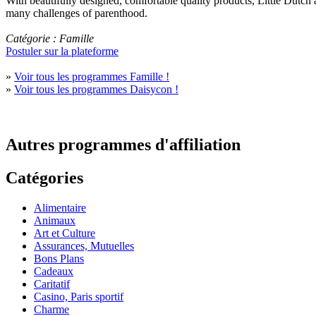
With beautifully designed, comfortable quality products, Little Dutch
many challenges of parenthood.
Catégorie : Famille
Postuler sur la plateforme
»
Voir tous les programmes Famille !
»
Voir tous les programmes Daisycon !
Autres programmes d'affiliation
Catégories
Alimentaire
Animaux
Art et Culture
Assurances, Mutuelles
Bons Plans
Cadeaux
Caritatif
Casino, Paris sportif
Charme