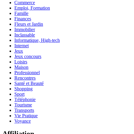
Commerce
Emploi, Formation
Famille
Finances
Fleurs et Jardin
Immobilier
Inclassable
Informatique, High-tech
Internet
Jeux
Jeux concours
Loisirs
Maison
Professionnel
Rencontres
Santé et Beauté
Shopping
Sport
Téléphonie
Tourisme
Transports
Vie Pratique
Voyance
Affiliation