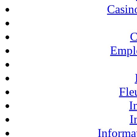
Casino
C
Empl
Fle
I
I
Informa