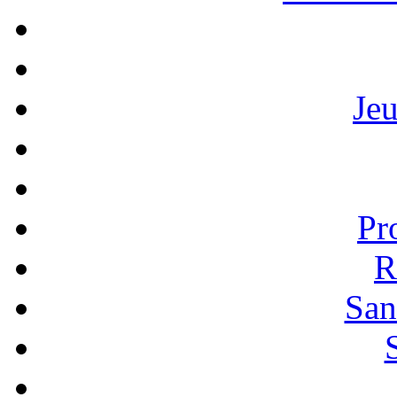
Je
Pr
R
San