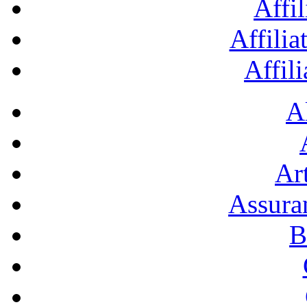
Affil
Affilia
Affil
A
Art
Assura
B