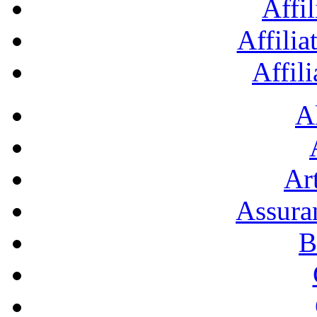
Affil
Affilia
Affil
A
Art
Assura
B