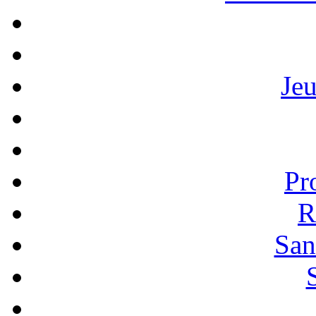
Je
Pr
R
San