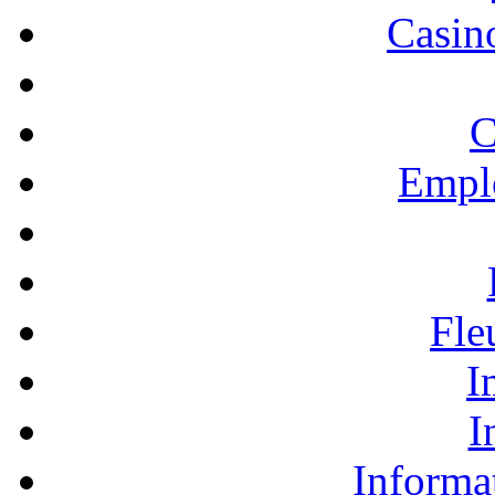
Casino
C
Empl
Fle
I
I
Informa