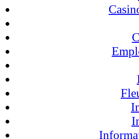
Casino
C
Empl
Fle
I
I
Informa