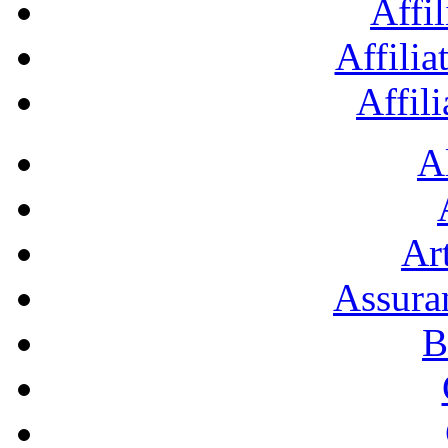
Affil
Affilia
Affil
A
Art
Assura
B