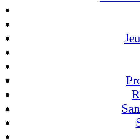
Je
Pr
R
San