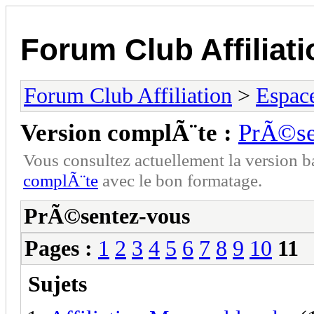
Forum Club Affiliati
Forum Club Affiliation
>
Espac
Version complÃ¨te :
PrÃ©se
Vous consultez actuellement la versio
complÃ¨te
avec le bon formatage.
PrÃ©sentez-vous
Pages :
1
2
3
4
5
6
7
8
9
10
11
Sujets