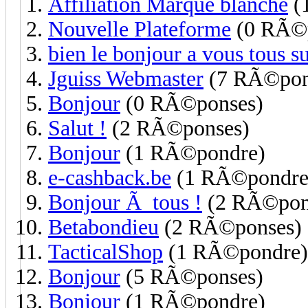
Affiliation Marque blanche
(
Nouvelle Plateforme
(0 RÃ©p
bien le bonjour a vous tous s
Jguiss Webmaster
(7 RÃ©pon
Bonjour
(0 RÃ©ponses)
Salut !
(2 RÃ©ponses)
Bonjour
(1 RÃ©pondre)
e-cashback.be
(1 RÃ©pondre
Bonjour Ã tous !
(2 RÃ©pon
Betabondieu
(2 RÃ©ponses)
TacticalShop
(1 RÃ©pondre)
Bonjour
(5 RÃ©ponses)
Bonjour
(1 RÃ©pondre)