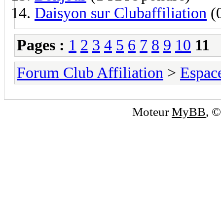
Daisyon sur Clubaffiliation
(
Pages :
1
2
3
4
5
6
7
8
9
10
11
Forum Club Affiliation
>
Espac
Moteur
MyBB
, 