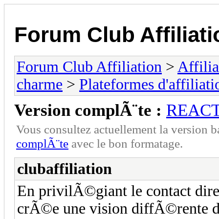
Forum Club Affiliati
Forum Club Affiliation
>
Affili
charme
>
Plateformes d'affiliati
Version complÃ¨te :
REAC
Vous consultez actuellement la versio
complÃ¨te
avec le bon formatage.
clubaffiliation
En privilÃ©giant le contact dire
crÃ©e une vision diffÃ©rente d