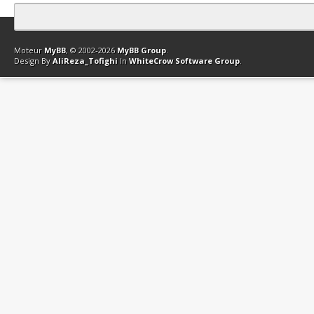
Contact
Club Affiliation
Retourner en haut
Version bas-débit (Archi
Moteur
MyBB
, © 2002-2026
MyBB Group
.
Design By
AliReza_Tofighi
In
WhiteCrow Software Group
.