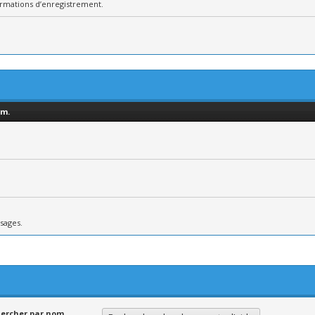
ormations d’enregistrement.
um.
sages.
ercher par nom