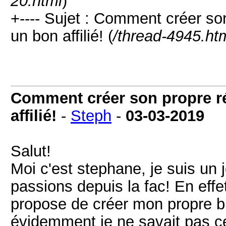
20.html
)
+---- Sujet : Comment créer son 
un bon affilié! (
/thread-4945.ht
Comment créer son propre rés
affilié!
-
Steph
-
03-03-2019
Salut!
Moi c'est stephane, je suis un j
passions depuis la fac! En eff
propose de créer mon propre bus
évidemment je ne savait pas ce